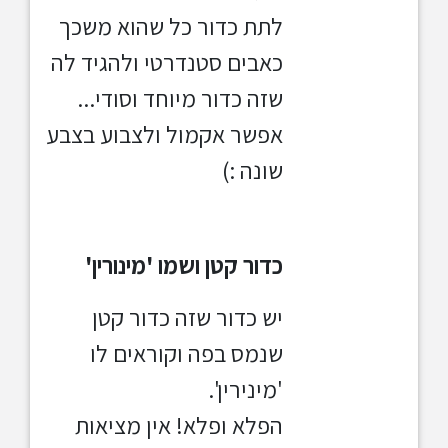
לתת כדור כל שהוא משכך
כאבים סטנדרטי ולהגיד לה
שזה כדור
מיוחד וסודי...
אפשר אקמול ולצבוע בצבע
שונה :)
כדור קטן ושמו 'מינורין'
יש כדור שזה כדור קטן
שנמס בפה ו
קוראים לו
'מינירין'.
הפלא ופלא! אין מציאות